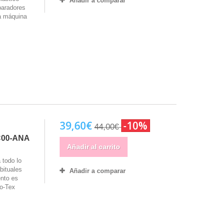
Añadir a comparar
eparadores
 a máquina
39,60€
-10%
44,00€
C00-ANA
Añadir al carrito
 todo lo
bituales
Añadir a comparar
ento es
ko-Tex