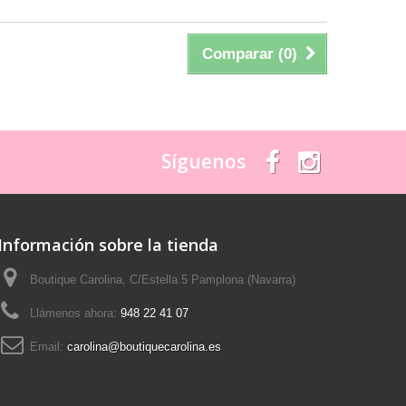
Comparar (
0
)
Síguenos
Información sobre la tienda
Boutique Carolina, C/Estella 5 Pamplona (Navarra)
Llámenos ahora:
948 22 41 07
Email:
carolina@boutiquecarolina.es