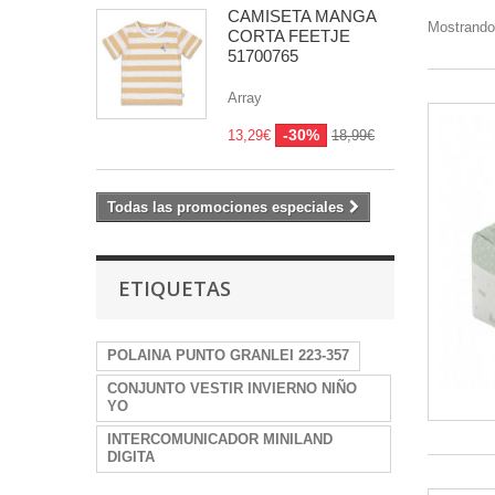
CAMISETA MANGA
Mostrando
CORTA FEETJE
51700765
Array
-30%
13,29€
18,99€
Todas las promociones especiales
ETIQUETAS
POLAINA PUNTO GRANLEI 223-357
CONJUNTO VESTIR INVIERNO NIÑO
YO
INTERCOMUNICADOR MINILAND
DIGITA