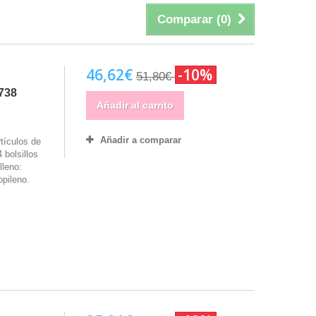
Comparar (
0
)
46,62€
-10%
51,80€
738
Añadir al carrito
Añadir a comparar
tículos de
 bolsillos
lleno:
opileno.