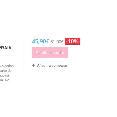
45,90€
-10%
51,00€
PRAIA
Añadir al carrito
Añadir a comparar
% algodón.
parte de
áquina
ia. No