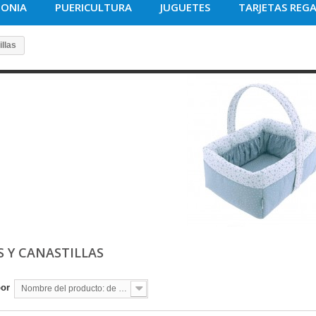
MONIA
PUERICULTURA
JUGUETES
TARJETAS REG
llas
S Y CANASTILLAS
por
Nombre del producto: de la A a la Z