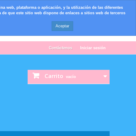
na web, plataforma o aplicación, y la utilización de las diferentes
 de que este sitio web dispone de enlaces a sitios web de terceros
Aceptar
Contáctenos
Iniciar sesión
Carrito
vacío