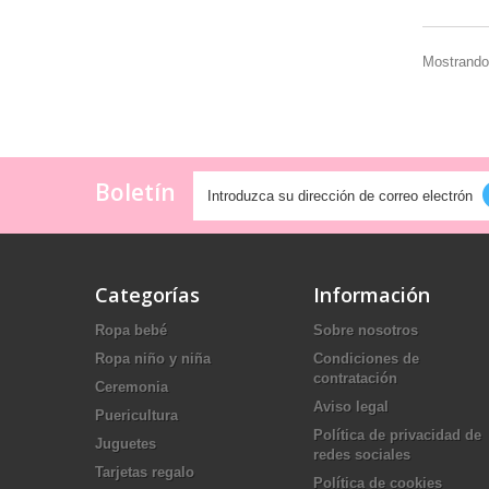
Mostrando
Boletín
Categorías
Información
Ropa bebé
Sobre nosotros
Ropa niño y niña
Condiciones de
contratación
Ceremonia
Aviso legal
Puericultura
Política de privacidad de
Juguetes
redes sociales
Tarjetas regalo
Política de cookies