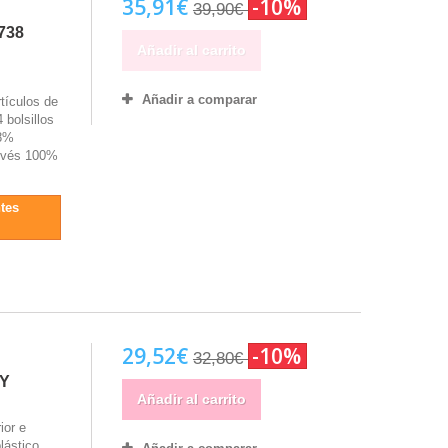
35,91€
-10%
39,90€
738
Añadir al carrito
Añadir a comparar
tículos de
 bolsillos
48%
Envés 100%
tes
29,52€
-10%
32,80€
LY
Añadir al carrito
ior e
lástico