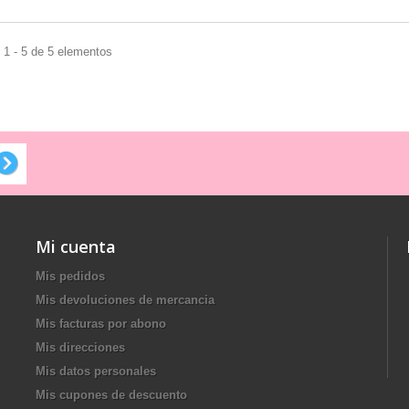
 1 - 5 de 5 elementos
Mi cuenta
Mis pedidos
Mis devoluciones de mercancia
Mis facturas por abono
Mis direcciones
Mis datos personales
Mis cupones de descuento