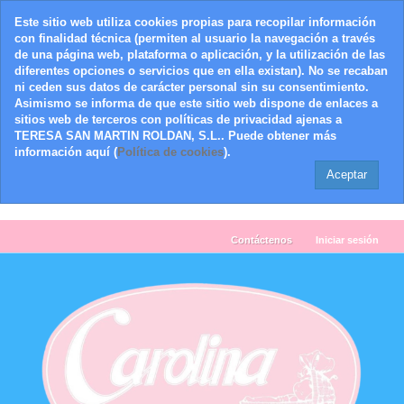
Este sitio web utiliza cookies propias para recopilar información
con finalidad técnica (permiten al usuario la navegación a través
de una página web, plataforma o aplicación, y la utilización de las
diferentes opciones o servicios que en ella existan). No se recaban
ni ceden sus datos de carácter personal sin su consentimiento.
Asimismo se informa de que este sitio web dispone de enlaces a
sitios web de terceros con políticas de privacidad ajenas a
TERESA SAN MARTIN ROLDAN, S.L.. Puede obtener más
información aquí (
Política de cookies
).
Aceptar
Contáctenos
Iniciar sesión