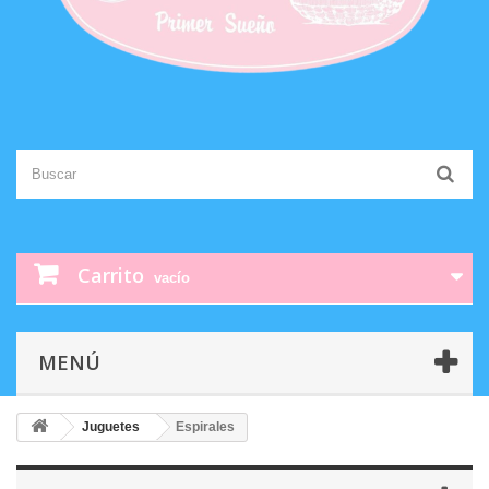
Carrito
vacío
MENÚ
Juguetes
Espirales