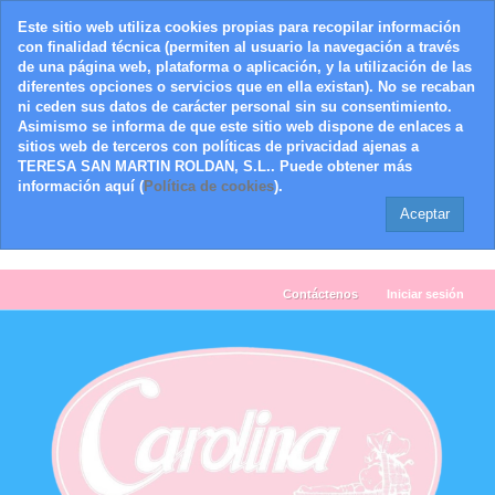
Este sitio web utiliza cookies propias para recopilar información
con finalidad técnica (permiten al usuario la navegación a través
de una página web, plataforma o aplicación, y la utilización de las
diferentes opciones o servicios que en ella existan). No se recaban
ni ceden sus datos de carácter personal sin su consentimiento.
Asimismo se informa de que este sitio web dispone de enlaces a
sitios web de terceros con políticas de privacidad ajenas a
TERESA SAN MARTIN ROLDAN, S.L.. Puede obtener más
información aquí (
Política de cookies
).
Aceptar
Contáctenos
Iniciar sesión