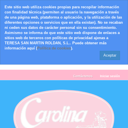
Este sitio web utiliza cookies propias para recopilar información
con finalidad técnica (permiten al usuario la navegación a través
de una página web, plataforma o aplicación, y la utilización de las
diferentes opciones o servicios que en ella existan). No se recaban
ni ceden sus datos de carácter personal sin su consentimiento.
Asimismo se informa de que este sitio web dispone de enlaces a
sitios web de terceros con políticas de privacidad ajenas a
TERESA SAN MARTIN ROLDAN, S.L.. Puede obtener más
información aquí (
Política de cookies
).
Aceptar
Contáctenos
Iniciar sesión