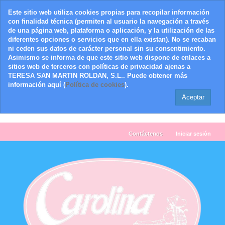
Este sitio web utiliza cookies propias para recopilar información
con finalidad técnica (permiten al usuario la navegación a través
de una página web, plataforma o aplicación, y la utilización de las
diferentes opciones o servicios que en ella existan). No se recaban
ni ceden sus datos de carácter personal sin su consentimiento.
Asimismo se informa de que este sitio web dispone de enlaces a
sitios web de terceros con políticas de privacidad ajenas a
TERESA SAN MARTIN ROLDAN, S.L.. Puede obtener más
información aquí (
Política de cookies
).
Aceptar
Contáctenos
Iniciar sesión