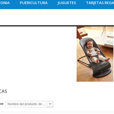
MONIA
PUERICULTURA
JUGUETES
TARJETAS REG
CAS
por
Nombre del producto: de la A a la Z