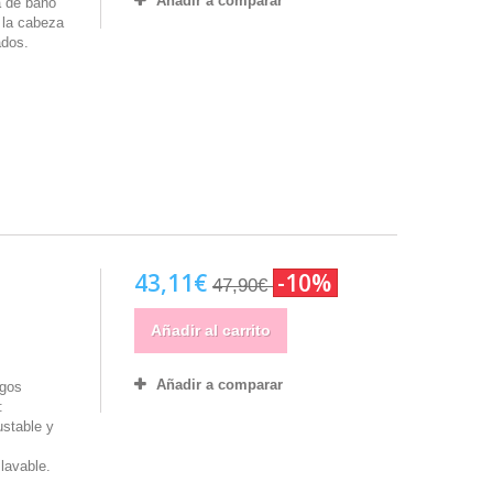
Añadir a comparar
a de baño
 la cabeza
ados.
43,11€
-10%
47,90€
Añadir al carrito
Añadir a comparar
egos
:
stable y
lavable.