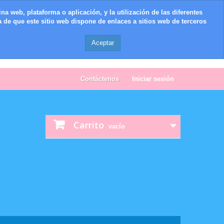
na web, plataforma o aplicación, y la utilización de las diferentes
 de que este sitio web dispone de enlaces a sitios web de terceros
Aceptar
Contáctenos
Iniciar sesión
Carrito
vacío