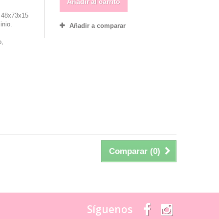
Añadir al carrito
: 48x73x15
inio.
Añadir a comparar
o,
Comparar (
0
)
Síguenos