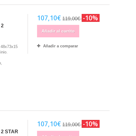
107,10€
-10%
119,00€
 2
Añadir al carrito
Añadir a comparar
: 48x73x15
inio.
o,
107,10€
-10%
119,00€
 2 STAR