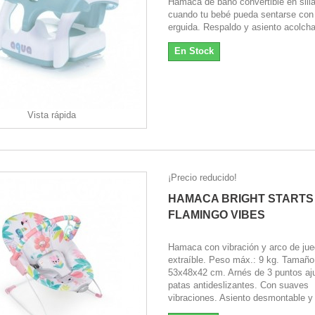
Hamaca de baño convertible en sill
cuando tu bebé pueda sentarse con
erguida. Respaldo y asiento acolch
En Stock
Vista rápida
¡Precio reducido!
HAMACA BRIGHT STARTS
FLAMINGO VIBES
Hamaca con vibración y arco de ju
extraíble. Peso máx.: 9 kg. Tamaño
53x48x42 cm. Arnés de 3 puntos aju
patas antideslizantes. Con suaves
vibraciones. Asiento desmontable y 