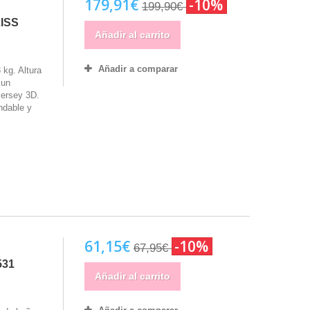
179,91€
-10%
199,90€
ISS
Añadir al carrito
Añadir a comparar
 kg. Altura
 un
jersey 3D.
ndable y
61,15€
-10%
67,95€
531
Añadir al carrito