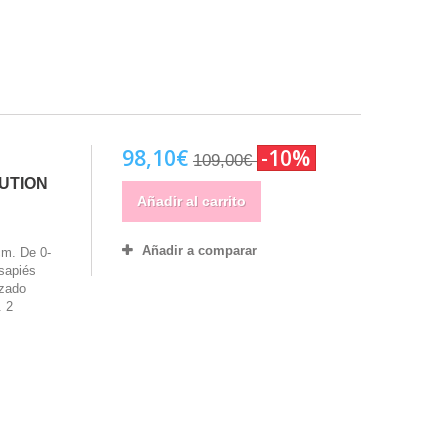
98,10€
-10%
109,00€
UTION
Añadir al carrito
Añadir a comparar
cm. De 0-
sapiés
izado
. 2