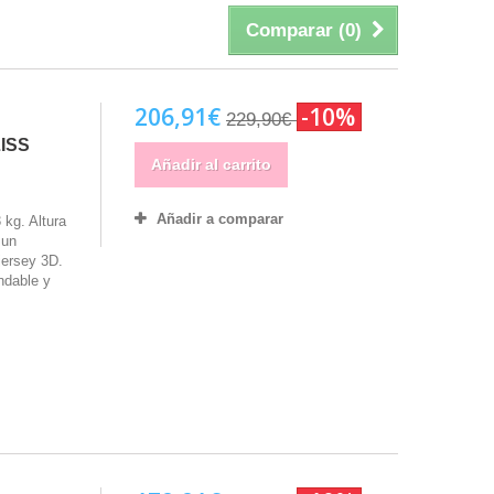
Comparar (
0
)
206,91€
-10%
229,90€
ISS
Añadir al carrito
Añadir a comparar
 kg. Altura
 un
jersey 3D.
ndable y