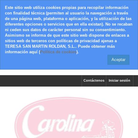
Este sitio web utiliza cookies propias para recopilar información
con finalidad técnica (permiten al usuario la navegación a través
de una página web, plataforma o aplicación, y la utilización de las
diferentes opciones o servicios que en ella existan). No se recaban
ni ceden sus datos de carácter personal sin su consentimiento.
Asimismo se informa de que este sitio web dispone de enlaces a
sitios web de terceros con políticas de privacidad ajenas a
TERESA SAN MARTIN ROLDAN, S.L.. Puede obtener más
información aquí (
Política de cookies
).
Aceptar
Contáctenos
Iniciar sesión